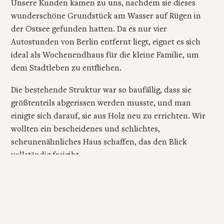
Unsere Kunden kamen zu uns, nachdem sie dieses
wunderschöne Grundstück am Wasser auf Rügen in
der Ostsee gefunden hatten. Da es nur vier
Autostunden von Berlin entfernt liegt, eignet es sich
ideal als Wochenendhaus für die kleine Familie, um
dem Stadtleben zu entfliehen.
Die bestehende Struktur war so baufällig, dass sie
größtenteils abgerissen werden musste, und man
einigte sich darauf, sie aus Holz neu zu errichten. Wir
wollten ein bescheidenes und schlichtes,
scheunenähnliches Haus schaffen, das den Blick
vollständig freigibt.
Die Fassade ist mit Kiefernholzplanken verkleidet, die
nach der traditionellen japanischen Yakisugi-Technik
mit Feuer behandelt wurden. Das Haus hat zwei
Etagen. Im Obergeschoss befindet sich ein kleiner